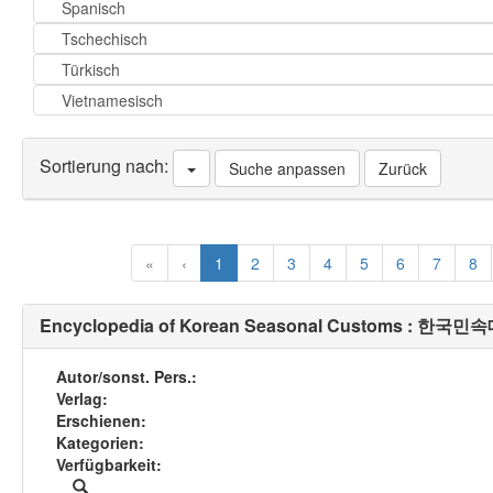
Spanisch
Tschechisch
Türkisch
Vietnamesisch
Sortierung nach:
Suche anpassen
Zurück
«
‹
1
2
3
4
5
6
7
8
Encyclopedia of Korean Seasonal Customs : 한
Autor/sonst. Pers.
Verlag
Erschienen
Kategorien
Verfügbarkeit