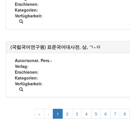
Erschienen
Kategorien
Verfügbarkeit
(국립국어연구원) 표준국어대사전. 상, ㄱ~ㅁ
Autor/sonst. Pers.
Verlag
Erschienen
Kategorien
Verfügbarkeit
«
‹
1
2
3
4
5
6
7
8